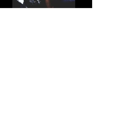
Ateliers et conférences
J'ai développé plusieurs ateliers
virtuels et conférences au fils du
temps. Certains ont été
enregistrés et sont disponibles
pour visionnement d'autres
doivent être réservés
Comportement animal - Catherine Gouillard
Intervenante en comportement animal
info@comportanimal.com