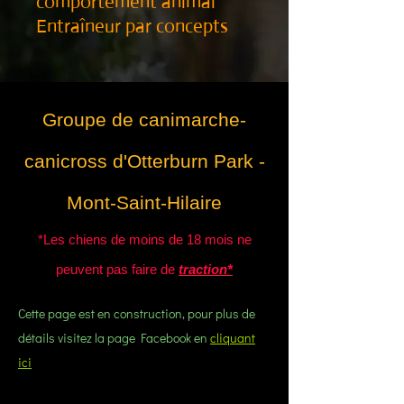
comportement animal
Entraîneur par concepts
Groupe de canimarche-
canicross d'Otterburn Park -
Mont-Saint-Hilaire
*Les chiens de moins de 18 mois ne
peuvent pas faire de
traction*
Cette page est en construction, pour plus de
détails visitez la page Facebook en
cliquant
ici